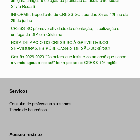
amigas, amigos e colegas de profissão da assistente social
Silvia Rosatti
INFORME: Expediente do CRESS SC será das 8h às 12h no dia
29 de junho
CRESS SC promove atividade de orientação, fiscalização e
entrega da DIP em Criciúma
NOTA DE APOIO DO CRESS SC À GREVE DAS/OS
SERVIDORAS/ES PÚBLICAS/ES DE SÃO JOSÉ/SC!
Gestão 2026-2029 “Do ontem que insiste ao amanhã que nasce:
a virada agora é nossa!” toma posse no CRESS 12ª região!
Serviços
Consulta de profissionais inscritos
Tabela de honorários
Acesso restrito